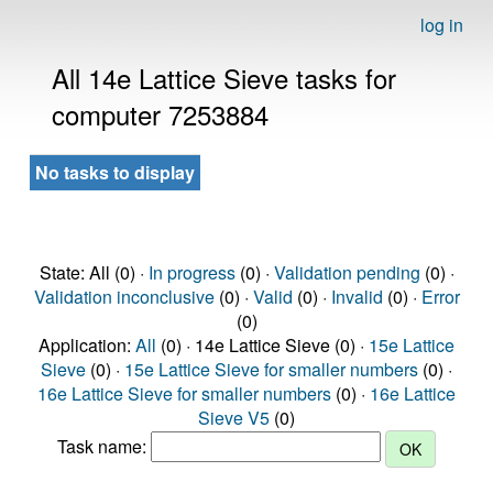
log in
All 14e Lattice Sieve tasks for
computer 7253884
No tasks to display
State: All (0) ·
In progress
(0) ·
Validation pending
(0) ·
Validation inconclusive
(0) ·
Valid
(0) ·
Invalid
(0) ·
Error
(0)
Application:
All
(0) · 14e Lattice Sieve (0) ·
15e Lattice
Sieve
(0) ·
15e Lattice Sieve for smaller numbers
(0) ·
16e Lattice Sieve for smaller numbers
(0) ·
16e Lattice
Sieve V5
(0)
Task name: