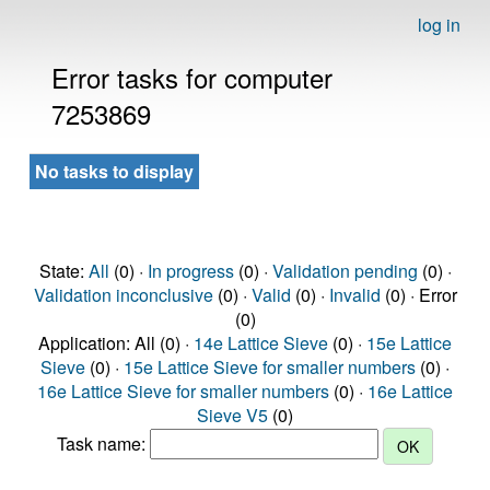
log in
Error tasks for computer
7253869
No tasks to display
State:
All
(0) ·
In progress
(0) ·
Validation pending
(0) ·
Validation inconclusive
(0) ·
Valid
(0) ·
Invalid
(0) · Error
(0)
Application: All (0) ·
14e Lattice Sieve
(0) ·
15e Lattice
Sieve
(0) ·
15e Lattice Sieve for smaller numbers
(0) ·
16e Lattice Sieve for smaller numbers
(0) ·
16e Lattice
Sieve V5
(0)
Task name: