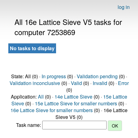
log in
All 16e Lattice Sieve V5 tasks for
computer 7253869
No tasks to display
State: All (0) ·
In progress
(0) ·
Validation pending
(0) ·
Validation inconclusive
(0) ·
Valid
(0) ·
Invalid
(0) ·
Error
(0)
Application:
All
(0) ·
14e Lattice Sieve
(0) ·
15e Lattice
Sieve
(0) ·
15e Lattice Sieve for smaller numbers
(0) ·
16e Lattice Sieve for smaller numbers
(0) · 16e Lattice
Sieve V5 (0)
Task name: