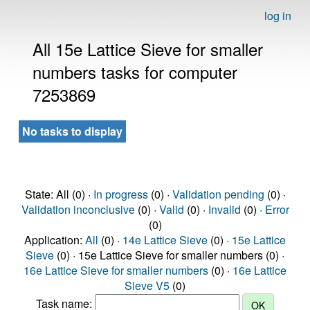
log in
All 15e Lattice Sieve for smaller
numbers tasks for computer
7253869
No tasks to display
State: All (0) ·
In progress
(0) ·
Validation pending
(0) ·
Validation inconclusive
(0) ·
Valid
(0) ·
Invalid
(0) ·
Error
(0)
Application:
All
(0) ·
14e Lattice Sieve
(0) ·
15e Lattice
Sieve
(0) · 15e Lattice Sieve for smaller numbers (0) ·
16e Lattice Sieve for smaller numbers
(0) ·
16e Lattice
Sieve V5
(0)
Task name: