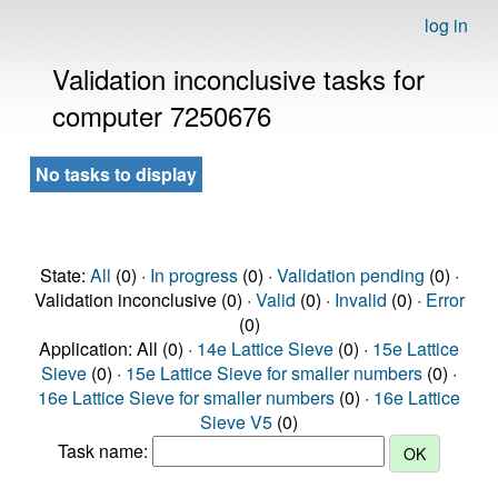
log in
Validation inconclusive tasks for
computer 7250676
No tasks to display
State:
All
(0) ·
In progress
(0) ·
Validation pending
(0) ·
Validation inconclusive (0) ·
Valid
(0) ·
Invalid
(0) ·
Error
(0)
Application: All (0) ·
14e Lattice Sieve
(0) ·
15e Lattice
Sieve
(0) ·
15e Lattice Sieve for smaller numbers
(0) ·
16e Lattice Sieve for smaller numbers
(0) ·
16e Lattice
Sieve V5
(0)
Task name: