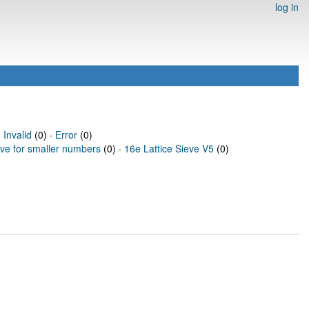
log in
·
Invalid
(0) ·
Error
(0)
eve for smaller numbers
(0) ·
16e Lattice Sieve V5
(0)