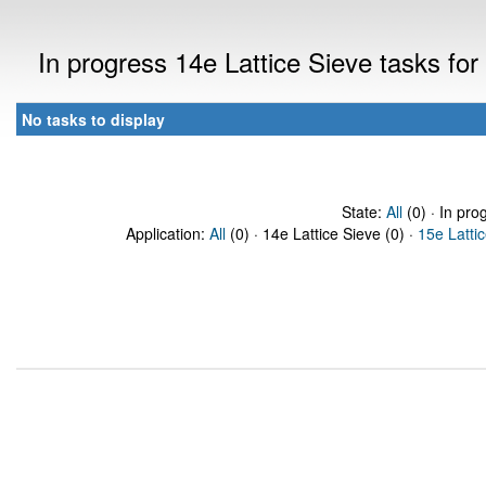
In progress 14e Lattice Sieve tasks f
No tasks to display
State:
All
(0) · In pro
Application:
All
(0) · 14e Lattice Sieve (0) ·
15e Latti