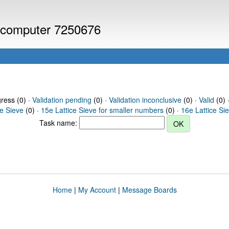
or computer 7250676
gress (0) ·
Validation pending
(0) ·
Validation inconclusive
(0) ·
Valid
(0) 
ce Sieve
(0) ·
15e Lattice Sieve for smaller numbers
(0) ·
16e Lattice Si
Task name:
Home
|
My Account
|
Message Boards