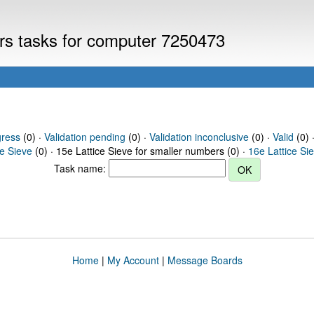
ers tasks for computer 7250473
gress
(0) ·
Validation pending
(0) ·
Validation inconclusive
(0) ·
Valid
(0) 
ce Sieve
(0) · 15e Lattice Sieve for smaller numbers (0) ·
16e Lattice Si
Task name:
Home
|
My Account
|
Message Boards