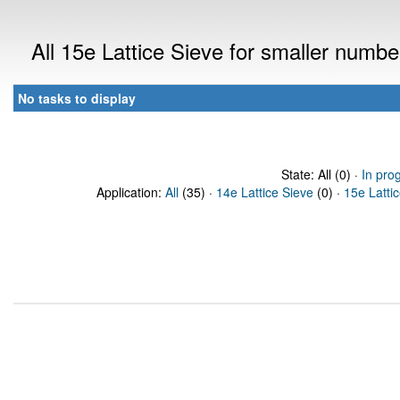
All 15e Lattice Sieve for smaller numb
No tasks to display
State: All (0) ·
In pro
Application:
All
(35) ·
14e Lattice Sieve
(0) ·
15e Latti