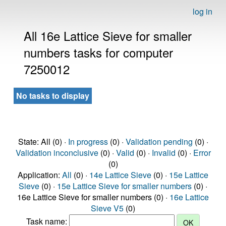
log in
All 16e Lattice Sieve for smaller
numbers tasks for computer
7250012
No tasks to display
State: All (0) ·
In progress
(0) ·
Validation pending
(0) ·
Validation inconclusive
(0) ·
Valid
(0) ·
Invalid
(0) ·
Error
(0)
Application:
All
(0) ·
14e Lattice Sieve
(0) ·
15e Lattice
Sieve
(0) ·
15e Lattice Sieve for smaller numbers
(0) ·
16e Lattice Sieve for smaller numbers (0) ·
16e Lattice
Sieve V5
(0)
Task name: