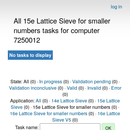
log in
All 15e Lattice Sieve for smaller
numbers tasks for computer
7250012
No tasks to display
State: All (0) ·
In progress
(0) ·
Validation pending
(0) ·
Validation inconclusive
(0) ·
Valid
(0) ·
Invalid
(0) ·
Error
(0)
Application:
All
(0) ·
14e Lattice Sieve
(0) ·
15e Lattice
Sieve
(0) · 15e Lattice Sieve for smaller numbers (0) ·
16e Lattice Sieve for smaller numbers
(0) ·
16e Lattice
Sieve V5
(0)
Task name: