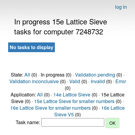
log in
In progress 15e Lattice Sieve
tasks for computer 7248732
No tasks to display
State:
All
(0) · In progress (0) ·
Validation pending
(0) ·
Validation inconclusive
(0) ·
Valid
(0) ·
Invalid
(0) ·
Error
(0)
Application:
All
(0) ·
14e Lattice Sieve
(0) · 15e Lattice
Sieve (0) ·
15e Lattice Sieve for smaller numbers
(0) ·
16e Lattice Sieve for smaller numbers
(0) ·
16e Lattice
Sieve V5
(0)
Task name: