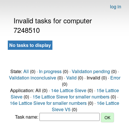
log in
Invalid tasks for computer
7248510
No tasks to display
State:
All
(0) ·
In progress
(0) ·
Validation pending
(0) ·
Validation inconclusive
(0) ·
Valid
(0) · Invalid (0) ·
Error
(0)
Application: All (0) ·
14e Lattice Sieve
(0) ·
15e Lattice
Sieve
(0) ·
15e Lattice Sieve for smaller numbers
(0) ·
16e Lattice Sieve for smaller numbers
(0) ·
16e Lattice
Sieve V5
(0)
Task name: