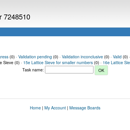
er 7248510
gress
(0) ·
Validation pending
(0) ·
Validation inconclusive
(0) ·
Valid
(0) 
ce Sieve (0) ·
15e Lattice Sieve for smaller numbers
(0) ·
16e Lattice Si
Task name:
Home
|
My Account
|
Message Boards