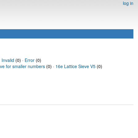
log in
·
Invalid
(0) ·
Error
(0)
eve for smaller numbers
(0) ·
16e Lattice Sieve V5
(0)