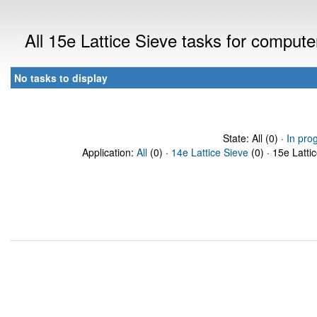
All 15e Lattice Sieve tasks for comput
No tasks to display
State: All (0) ·
In pro
Application:
All
(0) ·
14e Lattice Sieve
(0) · 15e Latti