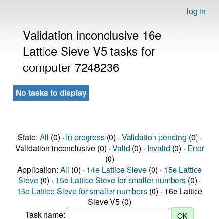
log in
Validation inconclusive 16e
Lattice Sieve V5 tasks for
computer 7248236
No tasks to display
State:
All
(0) ·
In progress
(0) ·
Validation pending
(0) ·
Validation inconclusive (0) ·
Valid
(0) ·
Invalid
(0) ·
Error
(0)
Application:
All
(0) ·
14e Lattice Sieve
(0) ·
15e Lattice
Sieve
(0) ·
15e Lattice Sieve for smaller numbers
(0) ·
16e Lattice Sieve for smaller numbers
(0) · 16e Lattice
Sieve V5 (0)
Task name: