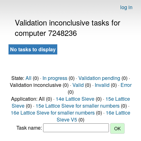
log in
Validation inconclusive tasks for
computer 7248236
No tasks to display
State:
All
(0) ·
In progress
(0) ·
Validation pending
(0) ·
Validation inconclusive (0) ·
Valid
(0) ·
Invalid
(0) ·
Error
(0)
Application: All (0) ·
14e Lattice Sieve
(0) ·
15e Lattice
Sieve
(0) ·
15e Lattice Sieve for smaller numbers
(0) ·
16e Lattice Sieve for smaller numbers
(0) ·
16e Lattice
Sieve V5
(0)
Task name: