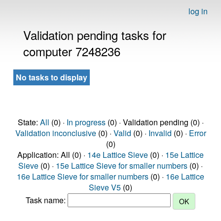
log in
Validation pending tasks for
computer 7248236
No tasks to display
State:
All
(0) ·
In progress
(0) · Validation pending (0) ·
Validation inconclusive
(0) ·
Valid
(0) ·
Invalid
(0) ·
Error
(0)
Application: All (0) ·
14e Lattice Sieve
(0) ·
15e Lattice
Sieve
(0) ·
15e Lattice Sieve for smaller numbers
(0) ·
16e Lattice Sieve for smaller numbers
(0) ·
16e Lattice
Sieve V5
(0)
Task name: