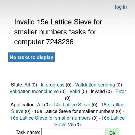
log in
Invalid 15e Lattice Sieve for
smaller numbers tasks for
computer 7248236
No tasks to display
State:
All
(0) ·
In progress
(0) ·
Validation pending
(0) ·
Validation inconclusive
(0) ·
Valid
(0) · Invalid (0) ·
Error
(0)
Application:
All
(0) ·
14e Lattice Sieve
(0) ·
15e Lattice
Sieve
(0) · 15e Lattice Sieve for smaller numbers (0) ·
16e Lattice Sieve for smaller numbers
(0) ·
16e Lattice
Sieve V5
(0)
Task name: