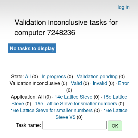
log in
Validation inconclusive tasks for
computer 7248236
No tasks to display
State:
All
(0) ·
In progress
(0) ·
Validation pending
(0) ·
Validation inconclusive (0) ·
Valid
(0) ·
Invalid
(0) ·
Error
(0)
Application: All (0) ·
14e Lattice Sieve
(0) ·
15e Lattice
Sieve
(0) ·
15e Lattice Sieve for smaller numbers
(0) ·
16e Lattice Sieve for smaller numbers
(0) ·
16e Lattice
Sieve V5
(0)
Task name: