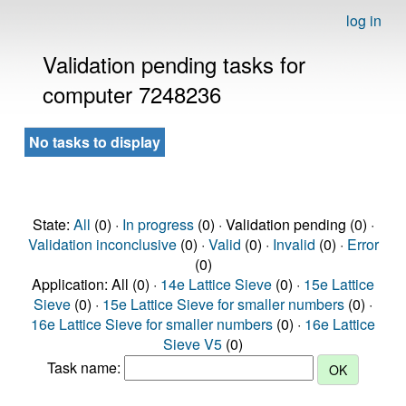
log in
Validation pending tasks for
computer 7248236
No tasks to display
State:
All
(0) ·
In progress
(0) · Validation pending (0) ·
Validation inconclusive
(0) ·
Valid
(0) ·
Invalid
(0) ·
Error
(0)
Application: All (0) ·
14e Lattice Sieve
(0) ·
15e Lattice
Sieve
(0) ·
15e Lattice Sieve for smaller numbers
(0) ·
16e Lattice Sieve for smaller numbers
(0) ·
16e Lattice
Sieve V5
(0)
Task name: