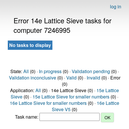
log in
Error 14e Lattice Sieve tasks for
computer 7246995
No tasks to display
State:
All
(0) ·
In progress
(0) ·
Validation pending
(0) ·
Validation inconclusive
(0) ·
Valid
(0) ·
Invalid
(0) · Error
(0)
Application:
All
(0) · 14e Lattice Sieve (0) ·
15e Lattice
Sieve
(0) ·
15e Lattice Sieve for smaller numbers
(0) ·
16e Lattice Sieve for smaller numbers
(0) ·
16e Lattice
Sieve V5
(0)
Task name: