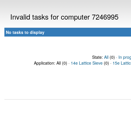
Invalid tasks for computer 7246995
No tasks to display
State:
All
(0) ·
In pro
Application: All (0) ·
14e Lattice Sieve
(0) ·
15e Latti