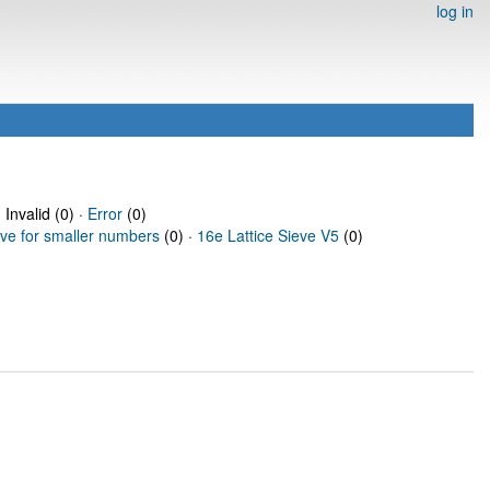
log in
 Invalid (0) ·
Error
(0)
eve for smaller numbers
(0) ·
16e Lattice Sieve V5
(0)