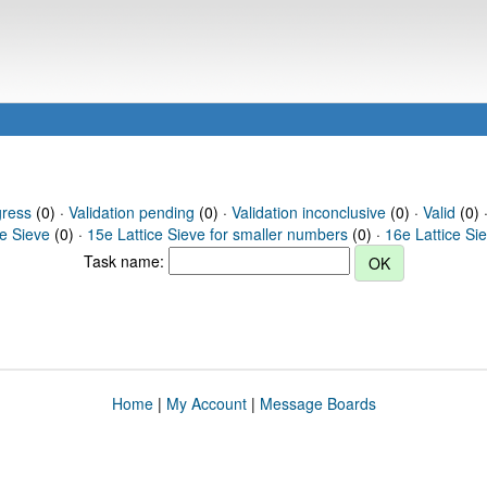
gress
(0) ·
Validation pending
(0) ·
Validation inconclusive
(0) ·
Valid
(0) ·
ce Sieve
(0) ·
15e Lattice Sieve for smaller numbers
(0) ·
16e Lattice Si
Task name:
Home
|
My Account
|
Message Boards