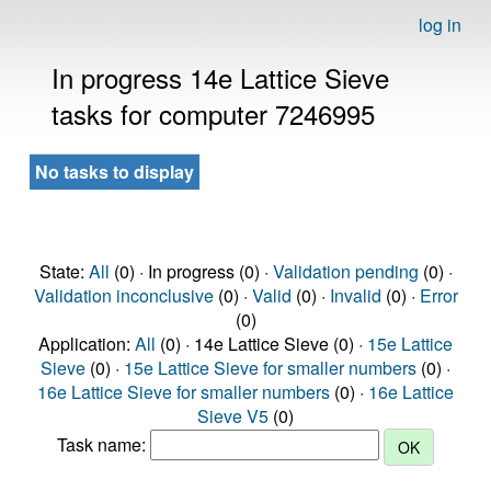
log in
In progress 14e Lattice Sieve
tasks for computer 7246995
No tasks to display
State:
All
(0) · In progress (0) ·
Validation pending
(0) ·
Validation inconclusive
(0) ·
Valid
(0) ·
Invalid
(0) ·
Error
(0)
Application:
All
(0) · 14e Lattice Sieve (0) ·
15e Lattice
Sieve
(0) ·
15e Lattice Sieve for smaller numbers
(0) ·
16e Lattice Sieve for smaller numbers
(0) ·
16e Lattice
Sieve V5
(0)
Task name: