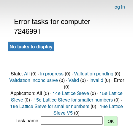
log in
Error tasks for computer
7246991
No tasks to display
State:
All
(0) ·
In progress
(0) ·
Validation pending
(0) ·
Validation inconclusive
(0) ·
Valid
(0) ·
Invalid
(0) · Error
(0)
Application: All (0) ·
14e Lattice Sieve
(0) ·
15e Lattice
Sieve
(0) ·
15e Lattice Sieve for smaller numbers
(0) ·
16e Lattice Sieve for smaller numbers
(0) ·
16e Lattice
Sieve V5
(0)
Task name: