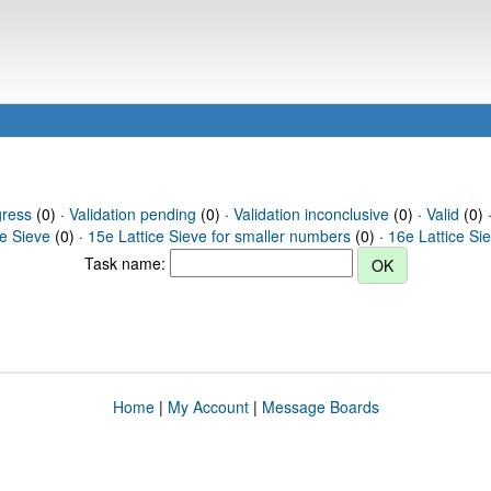
gress
(0) ·
Validation pending
(0) ·
Validation inconclusive
(0) ·
Valid
(0) ·
ce Sieve
(0) ·
15e Lattice Sieve for smaller numbers
(0) ·
16e Lattice Si
Task name:
Home
|
My Account
|
Message Boards