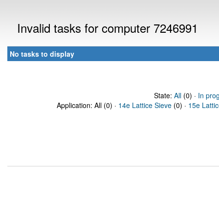
Invalid tasks for computer 7246991
No tasks to display
State:
All
(0) ·
In pro
Application: All (0) ·
14e Lattice Sieve
(0) ·
15e Latti