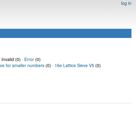
log in
 Invalid (0) ·
Error
(0)
eve for smaller numbers
(0) ·
16e Lattice Sieve V5
(0)