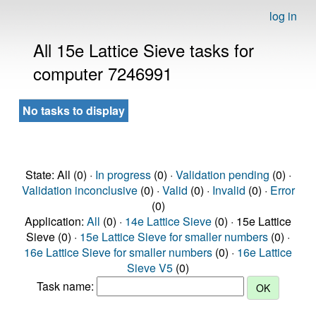
log in
All 15e Lattice Sieve tasks for
computer 7246991
No tasks to display
State: All (0) ·
In progress
(0) ·
Validation pending
(0) ·
Validation inconclusive
(0) ·
Valid
(0) ·
Invalid
(0) ·
Error
(0)
Application:
All
(0) ·
14e Lattice Sieve
(0) · 15e Lattice
Sieve (0) ·
15e Lattice Sieve for smaller numbers
(0) ·
16e Lattice Sieve for smaller numbers
(0) ·
16e Lattice
Sieve V5
(0)
Task name: