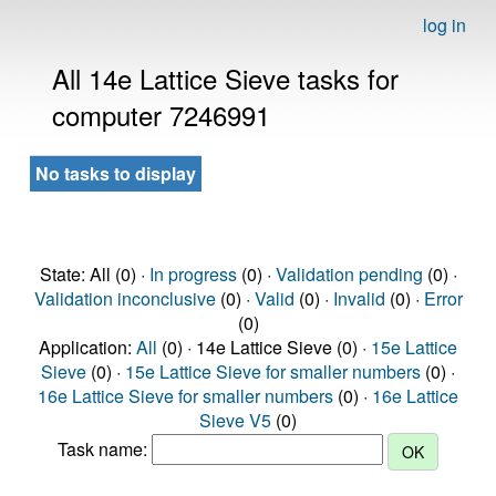
log in
All 14e Lattice Sieve tasks for
computer 7246991
No tasks to display
State: All (0) ·
In progress
(0) ·
Validation pending
(0) ·
Validation inconclusive
(0) ·
Valid
(0) ·
Invalid
(0) ·
Error
(0)
Application:
All
(0) · 14e Lattice Sieve (0) ·
15e Lattice
Sieve
(0) ·
15e Lattice Sieve for smaller numbers
(0) ·
16e Lattice Sieve for smaller numbers
(0) ·
16e Lattice
Sieve V5
(0)
Task name: