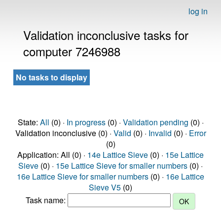
log in
Validation inconclusive tasks for
computer 7246988
No tasks to display
State:
All
(0) ·
In progress
(0) ·
Validation pending
(0) ·
Validation inconclusive (0) ·
Valid
(0) ·
Invalid
(0) ·
Error
(0)
Application: All (0) ·
14e Lattice Sieve
(0) ·
15e Lattice
Sieve
(0) ·
15e Lattice Sieve for smaller numbers
(0) ·
16e Lattice Sieve for smaller numbers
(0) ·
16e Lattice
Sieve V5
(0)
Task name: