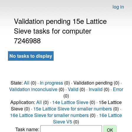
log in
Validation pending 15e Lattice
Sieve tasks for computer
7246988
No tasks to display
State:
All
(0) ·
In progress
(0) · Validation pending (0) ·
Validation inconclusive
(0) ·
Valid
(0) ·
Invalid
(0) ·
Error
(0)
Application:
All
(0) ·
14e Lattice Sieve
(0) · 15e Lattice
Sieve (0) ·
15e Lattice Sieve for smaller numbers
(0) ·
16e Lattice Sieve for smaller numbers
(0) ·
16e Lattice
Sieve V5
(0)
Task name: