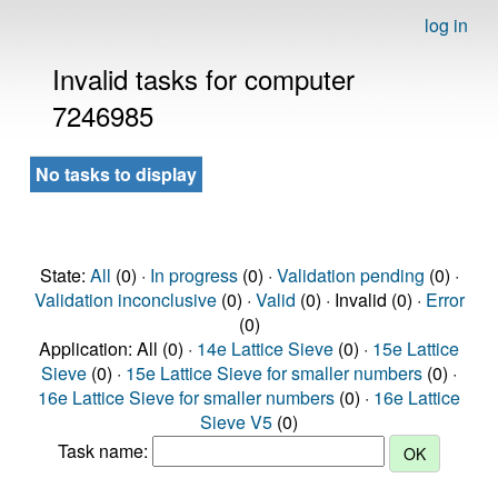
log in
Invalid tasks for computer
7246985
No tasks to display
State:
All
(0) ·
In progress
(0) ·
Validation pending
(0) ·
Validation inconclusive
(0) ·
Valid
(0) · Invalid (0) ·
Error
(0)
Application: All (0) ·
14e Lattice Sieve
(0) ·
15e Lattice
Sieve
(0) ·
15e Lattice Sieve for smaller numbers
(0) ·
16e Lattice Sieve for smaller numbers
(0) ·
16e Lattice
Sieve V5
(0)
Task name: