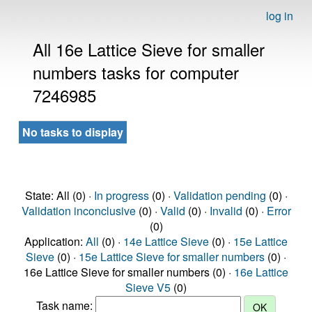
log in
All 16e Lattice Sieve for smaller
numbers tasks for computer
7246985
No tasks to display
State: All (0) ·
In progress
(0) ·
Validation pending
(0) ·
Validation inconclusive
(0) ·
Valid
(0) ·
Invalid
(0) ·
Error
(0)
Application:
All
(0) ·
14e Lattice Sieve
(0) ·
15e Lattice
Sieve
(0) ·
15e Lattice Sieve for smaller numbers
(0) ·
16e Lattice Sieve for smaller numbers (0) ·
16e Lattice
Sieve V5
(0)
Task name: