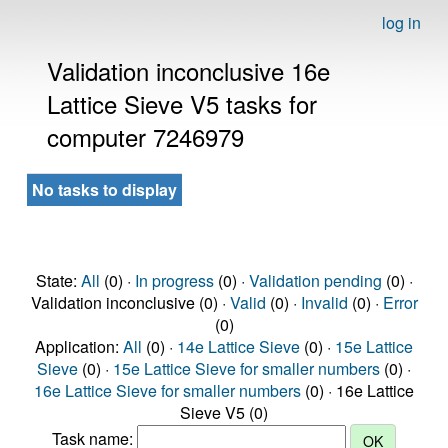
log in
Validation inconclusive 16e
Lattice Sieve V5 tasks for
computer 7246979
No tasks to display
State:
All
(0) ·
In progress
(0) ·
Validation pending
(0) ·
Validation inconclusive (0) ·
Valid
(0) ·
Invalid
(0) ·
Error
(0)
Application:
All
(0) ·
14e Lattice Sieve
(0) ·
15e Lattice
Sieve
(0) ·
15e Lattice Sieve for smaller numbers
(0) ·
16e Lattice Sieve for smaller numbers
(0) · 16e Lattice
Sieve V5 (0)
Task name: