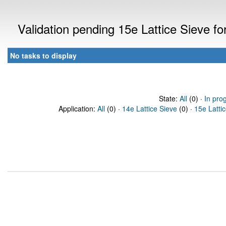
Validation pending 15e Lattice Sieve f
No tasks to display
State:
All
(0) ·
In pro
Application:
All
(0) ·
14e Lattice Sieve
(0) ·
15e Latti