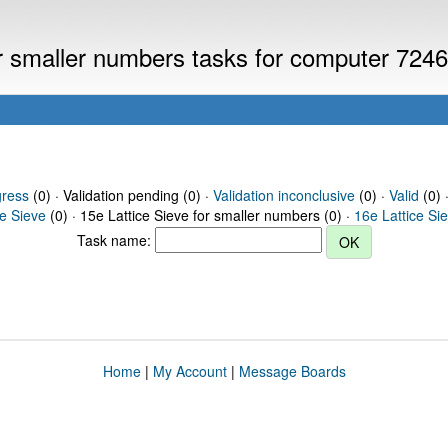
or smaller numbers tasks for computer 724
gress
(0) · Validation pending (0) ·
Validation inconclusive
(0) ·
Valid
(0) 
ce Sieve
(0) · 15e Lattice Sieve for smaller numbers (0) ·
16e Lattice Si
Task name:
Home
|
My Account
|
Message Boards