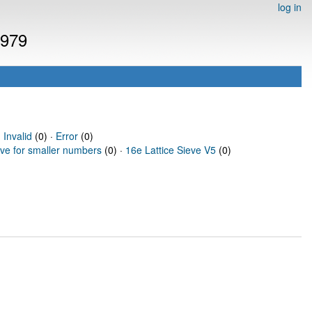
log in
6979
·
Invalid
(0) ·
Error
(0)
eve for smaller numbers
(0) ·
16e Lattice Sieve V5
(0)