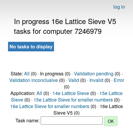
log in
In progress 16e Lattice Sieve V5
tasks for computer 7246979
No tasks to display
State:
All
(0) · In progress (0) ·
Validation pending
(0) ·
Validation inconclusive
(0) ·
Valid
(0) ·
Invalid
(0) ·
Error
(0)
Application:
All
(0) ·
14e Lattice Sieve
(0) ·
15e Lattice
Sieve
(0) ·
15e Lattice Sieve for smaller numbers
(0) ·
16e Lattice Sieve for smaller numbers
(0) · 16e Lattice
Sieve V5 (0)
Task name: