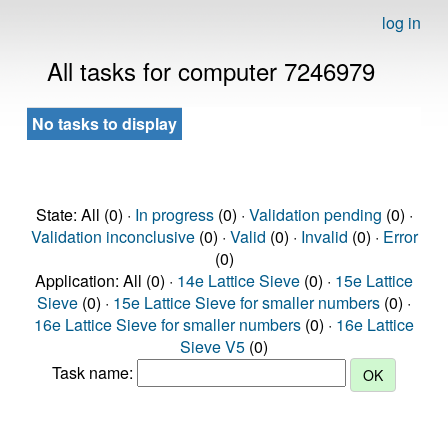
log in
All tasks for computer 7246979
No tasks to display
State: All (0) ·
In progress
(0) ·
Validation pending
(0) ·
Validation inconclusive
(0) ·
Valid
(0) ·
Invalid
(0) ·
Error
(0)
Application: All (0) ·
14e Lattice Sieve
(0) ·
15e Lattice
Sieve
(0) ·
15e Lattice Sieve for smaller numbers
(0) ·
16e Lattice Sieve for smaller numbers
(0) ·
16e Lattice
Sieve V5
(0)
Task name: