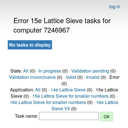
log in
Error 15e Lattice Sieve tasks for
computer 7246967
No tasks to display
State:
All
(0) ·
In progress
(0) ·
Validation pending
(0) ·
Validation inconclusive
(0) ·
Valid
(0) ·
Invalid
(0) · Error
(0)
Application:
All
(0) ·
14e Lattice Sieve
(0) · 15e Lattice
Sieve (0) ·
15e Lattice Sieve for smaller numbers
(0) ·
16e Lattice Sieve for smaller numbers
(0) ·
16e Lattice
Sieve V5
(0)
Task name: