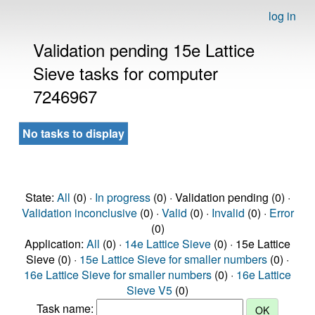
log in
Validation pending 15e Lattice
Sieve tasks for computer
7246967
No tasks to display
State:
All
(0) ·
In progress
(0) · Validation pending (0) ·
Validation inconclusive
(0) ·
Valid
(0) ·
Invalid
(0) ·
Error
(0)
Application:
All
(0) ·
14e Lattice Sieve
(0) · 15e Lattice
Sieve (0) ·
15e Lattice Sieve for smaller numbers
(0) ·
16e Lattice Sieve for smaller numbers
(0) ·
16e Lattice
Sieve V5
(0)
Task name: