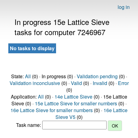
log in
In progress 15e Lattice Sieve
tasks for computer 7246967
No tasks to display
State:
All
(0) · In progress (0) ·
Validation pending
(0) ·
Validation inconclusive
(0) ·
Valid
(0) ·
Invalid
(0) ·
Error
(0)
Application:
All
(0) ·
14e Lattice Sieve
(0) · 15e Lattice
Sieve (0) ·
15e Lattice Sieve for smaller numbers
(0) ·
16e Lattice Sieve for smaller numbers
(0) ·
16e Lattice
Sieve V5
(0)
Task name: