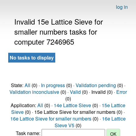
log in
Invalid 15e Lattice Sieve for
smaller numbers tasks for
computer 7246965
No tasks to display
State:
All
(0) ·
In progress
(0) ·
Validation pending
(0) ·
Validation inconclusive
(0) ·
Valid
(0) · Invalid (0) ·
Error
(0)
Application:
All
(0) ·
14e Lattice Sieve
(0) ·
15e Lattice
Sieve
(0) · 15e Lattice Sieve for smaller numbers (0) ·
16e Lattice Sieve for smaller numbers
(0) ·
16e Lattice
Sieve V5
(0)
Task name: