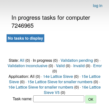
log in
In progress tasks for computer
7246965
No tasks to display
State:
All
(0) · In progress (0) ·
Validation pending
(0) ·
Validation inconclusive
(0) ·
Valid
(0) ·
Invalid
(0) ·
Error
(0)
Application: All (0) ·
14e Lattice Sieve
(0) ·
15e Lattice
Sieve
(0) ·
15e Lattice Sieve for smaller numbers
(0) ·
16e Lattice Sieve for smaller numbers
(0) ·
16e Lattice
Sieve V5
(0)
Task name: