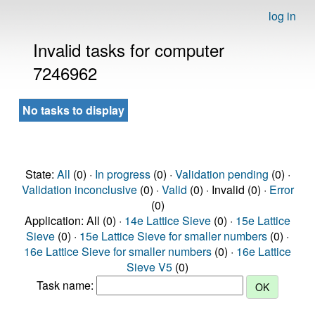
log in
Invalid tasks for computer
7246962
No tasks to display
State:
All
(0) ·
In progress
(0) ·
Validation pending
(0) ·
Validation inconclusive
(0) ·
Valid
(0) · Invalid (0) ·
Error
(0)
Application: All (0) ·
14e Lattice Sieve
(0) ·
15e Lattice
Sieve
(0) ·
15e Lattice Sieve for smaller numbers
(0) ·
16e Lattice Sieve for smaller numbers
(0) ·
16e Lattice
Sieve V5
(0)
Task name: