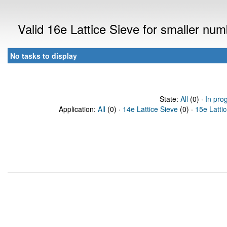
Valid 16e Lattice Sieve for smaller nu
No tasks to display
State:
All
(0) ·
In pro
Application:
All
(0) ·
14e Lattice Sieve
(0) ·
15e Latti