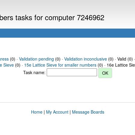
mbers tasks for computer 7246962
gress
(0) ·
Validation pending
(0) ·
Validation inconclusive
(0) · Valid (0) 
ce Sieve
(0) ·
15e Lattice Sieve for smaller numbers
(0) · 16e Lattice Si
Task name:
Home
|
My Account
|
Message Boards