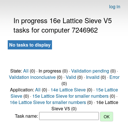
log in
In progress 16e Lattice Sieve V5
tasks for computer 7246962
No tasks to display
State:
All
(0) · In progress (0) ·
Validation pending
(0) ·
Validation inconclusive
(0) ·
Valid
(0) ·
Invalid
(0) ·
Error
(0)
Application:
All
(0) ·
14e Lattice Sieve
(0) ·
15e Lattice
Sieve
(0) ·
15e Lattice Sieve for smaller numbers
(0) ·
16e Lattice Sieve for smaller numbers
(0) · 16e Lattice
Sieve V5 (0)
Task name: