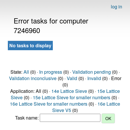
log in
Error tasks for computer
7246960
No tasks to display
State:
All
(0) ·
In progress
(0) ·
Validation pending
(0) ·
Validation inconclusive
(0) ·
Valid
(0) ·
Invalid
(0) · Error
(0)
Application: All (0) ·
14e Lattice Sieve
(0) ·
15e Lattice
Sieve
(0) ·
15e Lattice Sieve for smaller numbers
(0) ·
16e Lattice Sieve for smaller numbers
(0) ·
16e Lattice
Sieve V5
(0)
Task name: