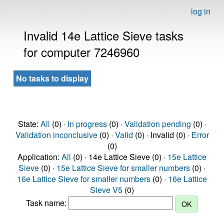
log in
Invalid 14e Lattice Sieve tasks
for computer 7246960
No tasks to display
State:
All
(0) ·
In progress
(0) ·
Validation pending
(0) ·
Validation inconclusive
(0) ·
Valid
(0) · Invalid (0) ·
Error
(0)
Application:
All
(0) · 14e Lattice Sieve (0) ·
15e Lattice
Sieve
(0) ·
15e Lattice Sieve for smaller numbers
(0) ·
16e Lattice Sieve for smaller numbers
(0) ·
16e Lattice
Sieve V5
(0)
Task name: