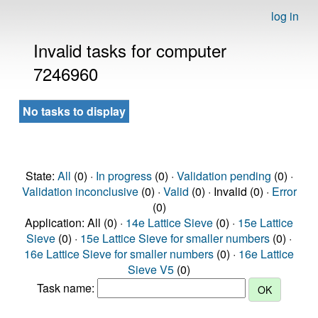
log in
Invalid tasks for computer
7246960
No tasks to display
State:
All
(0) ·
In progress
(0) ·
Validation pending
(0) ·
Validation inconclusive
(0) ·
Valid
(0) · Invalid (0) ·
Error
(0)
Application: All (0) ·
14e Lattice Sieve
(0) ·
15e Lattice
Sieve
(0) ·
15e Lattice Sieve for smaller numbers
(0) ·
16e Lattice Sieve for smaller numbers
(0) ·
16e Lattice
Sieve V5
(0)
Task name: