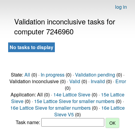
log in
Validation inconclusive tasks for
computer 7246960
No tasks to display
State:
All
(0) ·
In progress
(0) ·
Validation pending
(0) ·
Validation inconclusive (0) ·
Valid
(0) ·
Invalid
(0) ·
Error
(0)
Application: All (0) ·
14e Lattice Sieve
(0) ·
15e Lattice
Sieve
(0) ·
15e Lattice Sieve for smaller numbers
(0) ·
16e Lattice Sieve for smaller numbers
(0) ·
16e Lattice
Sieve V5
(0)
Task name: