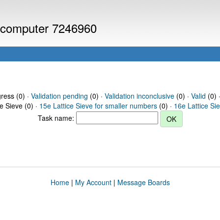
or computer 7246960
gress (0) ·
Validation pending
(0) ·
Validation inconclusive
(0) ·
Valid
(0) 
ce Sieve (0) ·
15e Lattice Sieve for smaller numbers
(0) ·
16e Lattice Si
Task name:
Home
|
My Account
|
Message Boards