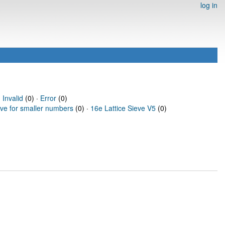
log in
·
Invalid
(0) ·
Error
(0)
eve for smaller numbers
(0) ·
16e Lattice Sieve V5
(0)