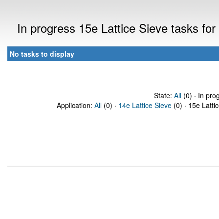
In progress 15e Lattice Sieve tasks f
No tasks to display
State:
All
(0) · In pro
Application:
All
(0) ·
14e Lattice Sieve
(0) · 15e Latti