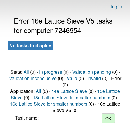
log in
Error 16e Lattice Sieve V5 tasks
for computer 7246954
No tasks to display
State:
All
(0) ·
In progress
(0) ·
Validation pending
(0) ·
Validation inconclusive
(0) ·
Valid
(0) ·
Invalid
(0) · Error
(0)
Application:
All
(0) ·
14e Lattice Sieve
(0) ·
15e Lattice
Sieve
(0) ·
15e Lattice Sieve for smaller numbers
(0) ·
16e Lattice Sieve for smaller numbers
(0) · 16e Lattice
Sieve V5 (0)
Task name: