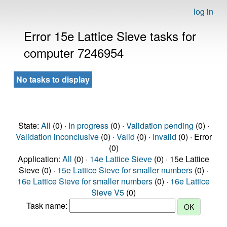
log in
Error 15e Lattice Sieve tasks for
computer 7246954
No tasks to display
State:
All
(0) ·
In progress
(0) ·
Validation pending
(0) ·
Validation inconclusive
(0) ·
Valid
(0) ·
Invalid
(0) · Error
(0)
Application:
All
(0) ·
14e Lattice Sieve
(0) · 15e Lattice
Sieve (0) ·
15e Lattice Sieve for smaller numbers
(0) ·
16e Lattice Sieve for smaller numbers
(0) ·
16e Lattice
Sieve V5
(0)
Task name: