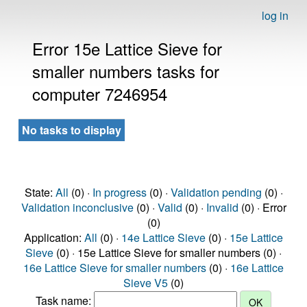
log in
Error 15e Lattice Sieve for
smaller numbers tasks for
computer 7246954
No tasks to display
State:
All
(0) ·
In progress
(0) ·
Validation pending
(0) ·
Validation inconclusive
(0) ·
Valid
(0) ·
Invalid
(0) · Error
(0)
Application:
All
(0) ·
14e Lattice Sieve
(0) ·
15e Lattice
Sieve
(0) · 15e Lattice Sieve for smaller numbers (0) ·
16e Lattice Sieve for smaller numbers
(0) ·
16e Lattice
Sieve V5
(0)
Task name: