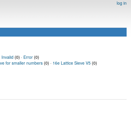
log in
·
Invalid
(0) ·
Error
(0)
eve for smaller numbers
(0) ·
16e Lattice Sieve V5
(0)