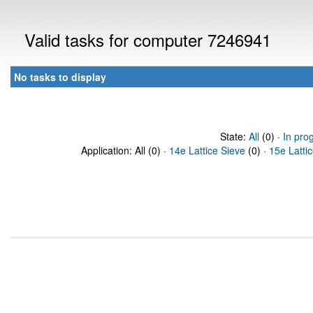
Valid tasks for computer 7246941
No tasks to display
State:
All
(0) ·
In pro
Application: All (0) ·
14e Lattice Sieve
(0) ·
15e Latti