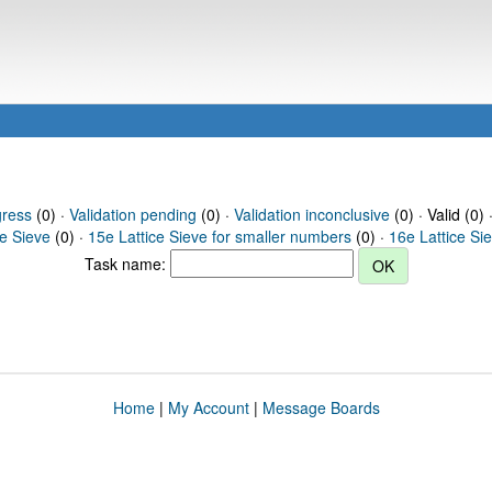
gress
(0) ·
Validation pending
(0) ·
Validation inconclusive
(0) · Valid (0) 
ce Sieve
(0) ·
15e Lattice Sieve for smaller numbers
(0) ·
16e Lattice Si
Task name:
Home
|
My Account
|
Message Boards